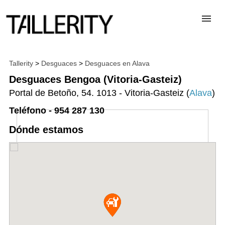
TALLERES
Tallerity
>
Desguaces
>
Desguaces en Alava
Desguaces Bengoa (Vitoria-Gasteiz)
Portal de Betoño, 54. 1013 - Vitoria-Gasteiz (
Alava
)
DESGUACES
Teléfono - 954 287 130
PARA PROFESIONALES
Dónde estamos
BLOG
ALTA TALLER
CONTACTAR