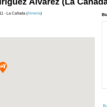
ríguez Alvarez (La Cañada
811 - La Cañada (
Almería
)
Bu
Bu