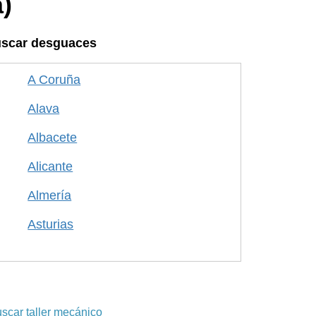
)
scar desguaces
A Coruña
Alava
Albacete
Alicante
Almería
Asturias
Avila
Badajoz
Barcelona
scar taller mecánico