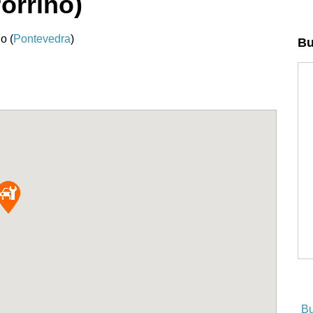
orriño)
o (
Pontevedra
)
Bu
Bu