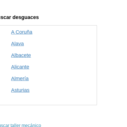
scar desguaces
A Coruña
Alava
Albacete
Alicante
Almería
Asturias
Avila
Badajoz
Barcelona
scar taller mecánico