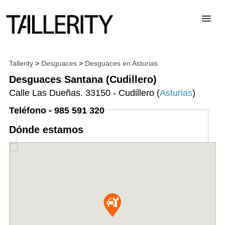
TALLERES
Tallerity
>
Desguaces
>
Desguaces en Asturias
Desguaces Santana (Cudillero)
Calle Las Dueñas. 33150 - Cudillero (
Asturias
)
DESGUACES
Teléfono - 985 591 320
PARA PROFESIONALES
Dónde estamos
BLOG
ALTA TALLER
CONTACTAR