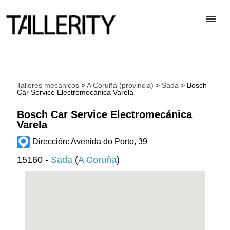
TALLERES
Talleres mecánicos
>
A Coruña (provincia)
>
Sada
> Bosch
Car Service Electromecánica Varela
DESGUACES
Bosch Car Service Electromecánica
Varela
PARA PROFESIONALES
Dirección: Avenida do Porto, 39
15160 -
Sada
(
A Coruña
)
BLOG
ALTA TALLER
CONTACTAR