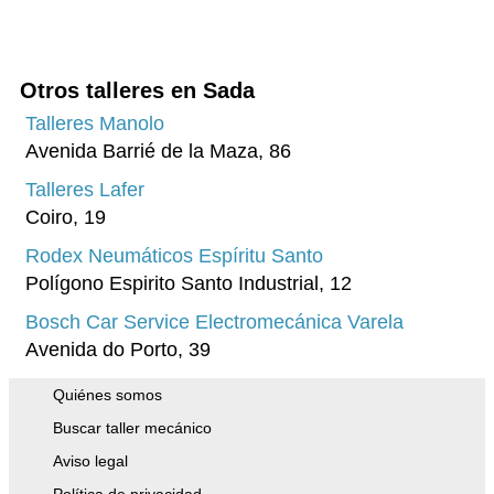
Málaga
Murcia
A Coruña
Otros talleres en Sada
Islas Baleares
Talleres Manolo
Avenida Barrié de la Maza, 86
Pontevedra
Talleres Lafer
Tenerife
Coiro, 19
Asturias
Rodex Neumáticos Espíritu Santo
Granada
Polígono Espirito Santo Industrial, 12
Tarragona
Bosch Car Service Electromecánica Varela
Avenida do Porto, 39
Cádiz
Toledo
Quiénes somos
Vizcaya
Buscar taller mecánico
Aviso legal
Badajoz