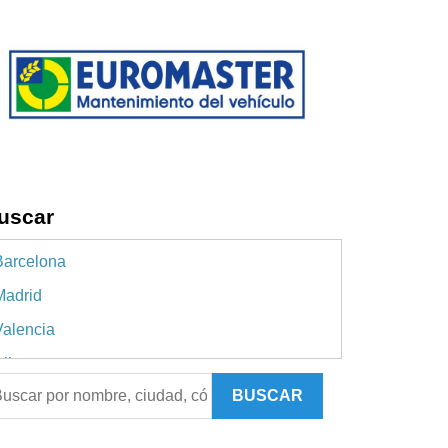
uscar
Barcelona
Madrid
Valencia
licante
BUSCAR
evilla
Málaga