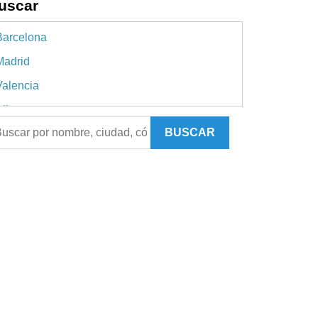
uscar
Barcelona
Madrid
Valencia
licante
BUSCAR
evilla
Málaga
Murcia
A Coruña
slas Baleares
Pontevedra
enerife
sturias