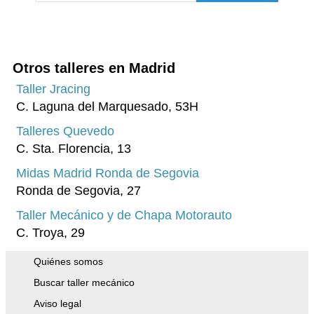
Málaga
Murcia
A Coruña
Otros talleres en Madrid
Islas Baleares
Taller Jracing
C. Laguna del Marquesado, 53H
Pontevedra
Talleres Quevedo
Tenerife
C. Sta. Florencia, 13
Asturias
Midas Madrid Ronda de Segovia
Granada
Ronda de Segovia, 27
Tarragona
Taller Mecánico y de Chapa Motorauto
C. Troya, 29
Cádiz
Toledo
Quiénes somos
Vizcaya
Buscar taller mecánico
Aviso legal
Badajoz