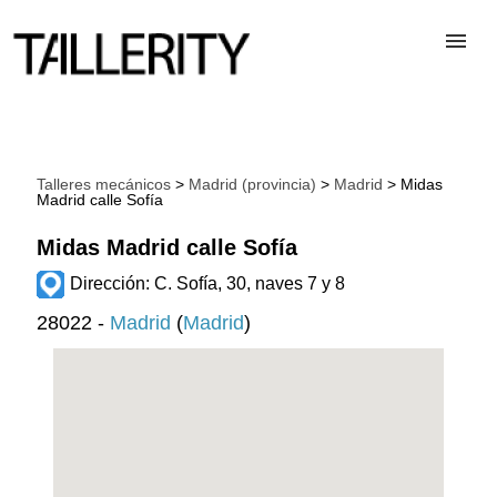
TALLERES
Talleres mecánicos
>
Madrid (provincia)
>
Madrid
> Midas
Madrid calle Sofía
DESGUACES
Midas Madrid calle Sofía
PARA PROFESIONALES
Dirección: C. Sofía, 30, naves 7 y 8
28022 -
Madrid
(
Madrid
)
BLOG
ALTA TALLER
CONTACTAR