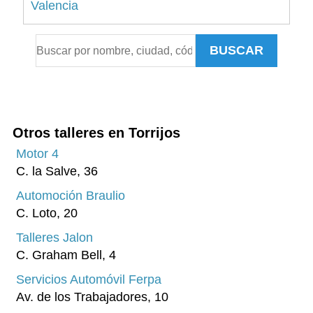
Valencia
Alicante
BUSCAR
Sevilla
Málaga
Murcia
A Coruña
Otros talleres en Torrijos
Islas Baleares
Motor 4
C. la Salve, 36
Pontevedra
Automoción Braulio
Tenerife
C. Loto, 20
Asturias
Talleres Jalon
Granada
C. Graham Bell, 4
Tarragona
Servicios Automóvil Ferpa
Av. de los Trabajadores, 10
Cádiz