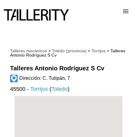
TALLERES
Talleres mecánicos
>
Toledo (provincia)
>
Torrijos
> Talleres
Antonio Rodríguez S Cv
DESGUACES
Talleres Antonio Rodríguez S Cv
PARA PROFESIONALES
Dirección: C. Tulipán, 7
45500 -
Torrijos
(
Toledo
)
BLOG
ALTA TALLER
CONTACTAR