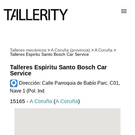
TALLERES
Talleres mecánicos
>
A Coruña (provincia)
>
A Coruña
>
Talleres Espiritu Santo Bosch Car Service
DESGUACES
Talleres Espiritu Santo Bosch Car
Service
PARA PROFESIONALES
Dirección: Calle Parroquia de Babío Parc. C01,
Nave 1 (Pol. Ind
BLOG
15165 -
A Coruña
(
A Coruña
)
ALTA TALLER
CONTACTAR