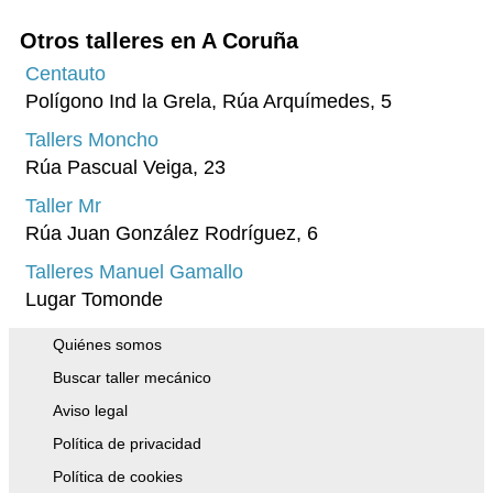
A Coruña
Otros talleres en A Coruña
Islas Baleares
Centauto
Polígono Ind la Grela, Rúa Arquímedes, 5
Pontevedra
Tallers Moncho
Tenerife
Rúa Pascual Veiga, 23
Asturias
Taller Mr
Granada
Rúa Juan González Rodríguez, 6
Tarragona
Talleres Manuel Gamallo
Lugar Tomonde
Cádiz
Toledo
Quiénes somos
Vizcaya
Buscar taller mecánico
Aviso legal
Badajoz
Política de privacidad
Girona
Política de cookies