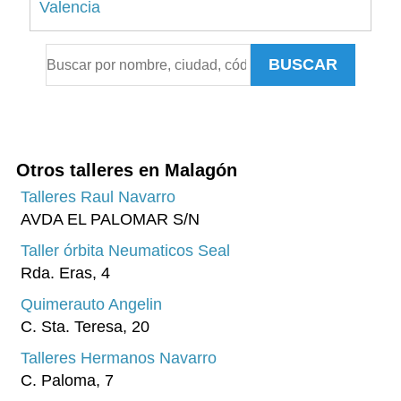
Valencia
Alicante
BUSCAR
Sevilla
Málaga
Murcia
A Coruña
Otros talleres en Malagón
Islas Baleares
Talleres Raul Navarro
AVDA EL PALOMAR S/N
Pontevedra
Taller órbita Neumaticos Seal
Tenerife
Rda. Eras, 4
Asturias
Quimerauto Angelin
Granada
C. Sta. Teresa, 20
Tarragona
Talleres Hermanos Navarro
C. Paloma, 7
Cádiz