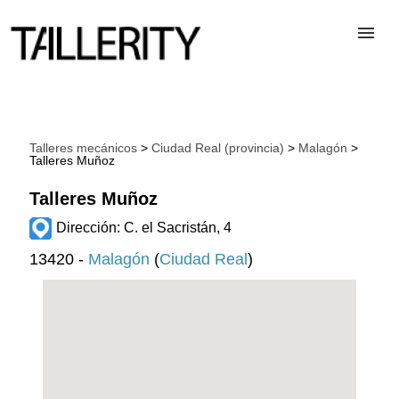
TALLERES
Talleres mecánicos
>
Ciudad Real (provincia)
>
Malagón
>
Talleres Muñoz
DESGUACES
Talleres Muñoz
PARA PROFESIONALES
Dirección: C. el Sacristán, 4
13420 -
Malagón
(
Ciudad Real
)
BLOG
ALTA TALLER
CONTACTAR