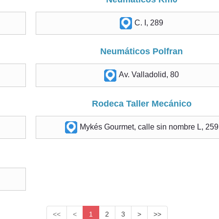
C. I, 289
Neumáticos Polfran
Av. Valladolid, 80
Rodeca Taller Mecánico
Mykés Gourmet, calle sin nombre L, 259
<<
<
1
2
3
>
>>