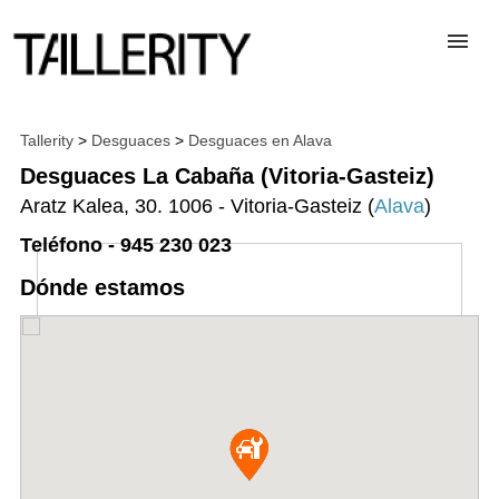
TALLERES
Tallerity
>
Desguaces
>
Desguaces en Alava
Desguaces La Cabaña (Vitoria-Gasteiz)
Aratz Kalea, 30. 1006 - Vitoria-Gasteiz (
Alava
)
DESGUACES
Teléfono - 945 230 023
PARA PROFESIONALES
Dónde estamos
BLOG
ALTA TALLER
CONTACTAR