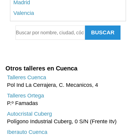
Madrid
Valencia
Alicante
BUSCAR
Sevilla
Málaga
Murcia
A Coruña
Otros talleres en Cuenca
Islas Baleares
Talleres Cuenca
Pol Ind La Cerrajera, C. Mecanicos, 4
Pontevedra
Talleres Ortega
Tenerife
P.º Famadas
Asturias
Autocristal Cuberg
Granada
Polígono Industrial Cuberg, 0 S/N (Frente Itv)
Tarragona
Iberauto Cuenca