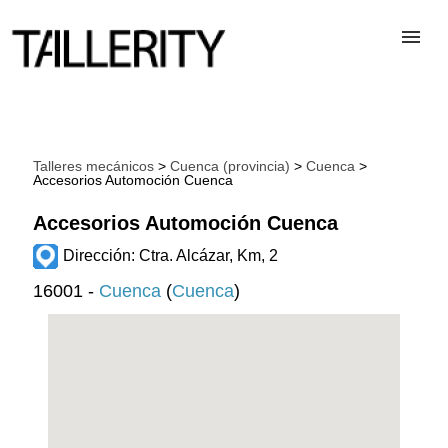
TALLERES
Talleres mecánicos
>
Cuenca (provincia)
>
Cuenca
>
Accesorios Automoción Cuenca
DESGUACES
Accesorios Automoción Cuenca
PARA PROFESIONALES
Dirección: Ctra. Alcázar, Km, 2
16001 -
Cuenca
(
Cuenca
)
BLOG
ALTA TALLER
CONTACTAR