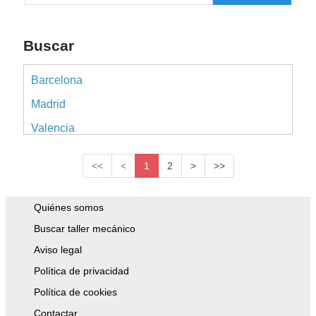
Buscar
Barcelona
Madrid
Valencia
Alicante
<<
<
1
2
>
>>
Sevilla
Málaga
Quiénes somos
Murcia
Buscar taller mecánico
A Coruña
Aviso legal
Política de privacidad
Islas Baleares
Política de cookies
Pontevedra
Contactar