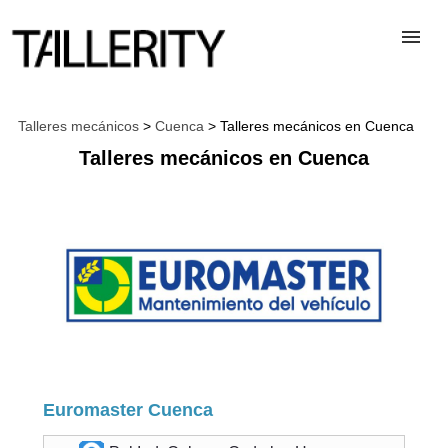
TALLERES
Talleres mecánicos
>
Cuenca
> Talleres mecánicos en Cuenca
Talleres mecánicos en Cuenca
DESGUACES
PARA PROFESIONALES
BLOG
ALTA TALLER
Euromaster Cuenca
CONTACTAR