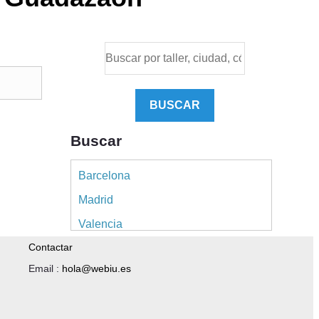
BUSCAR
Buscar
Barcelona
Madrid
Valencia
Contactar
Alicante
Email :
hola@webiu.es
Sevilla
Málaga