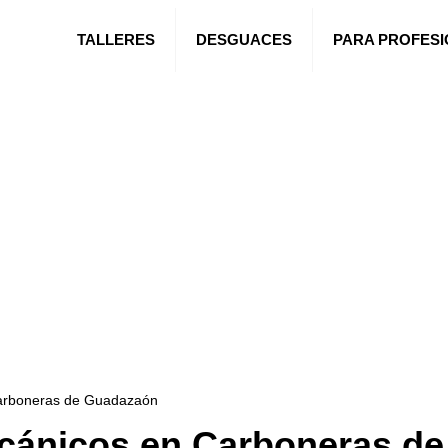
TALLERES
DESGUACES
PARA PROFES
Carboneras de Guadazaón
ecánicos en Carboneras d