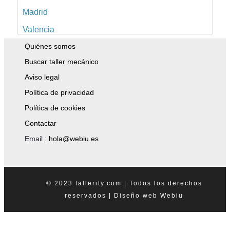
Madrid
Valencia
Quiénes somos
Alicante
Buscar taller mecánico
Sevilla
Aviso legal
Málaga
Política de privacidad
Murcia
Política de cookies
A Coruña
Contactar
Islas Baleares
Email :
hola@webiu.es
Pontevedra
Tenerife
© 2023 tallerity.com | Todos los derechos
Asturias
reservados |
Diseño web
Webiu
Granada
Tarragona