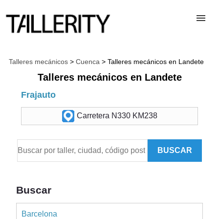
TALLERES
Talleres mecánicos
>
Cuenca
> Talleres mecánicos en Landete
Talleres mecánicos en Landete
DESGUACES
Frajauto
Carretera N330 KM238
PARA PROFESIONALES
BUSCAR
BLOG
ALTA TALLER
Buscar
Barcelona
CONTACTAR