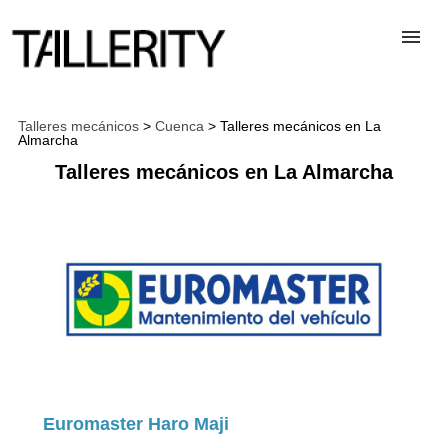
TALLERES
Talleres mecánicos
>
Cuenca
> Talleres mecánicos en La
Almarcha
Talleres mecánicos en La Almarcha
DESGUACES
PARA PROFESIONALES
BLOG
ALTA TALLER
Euromaster Haro Maji
CONTACTAR