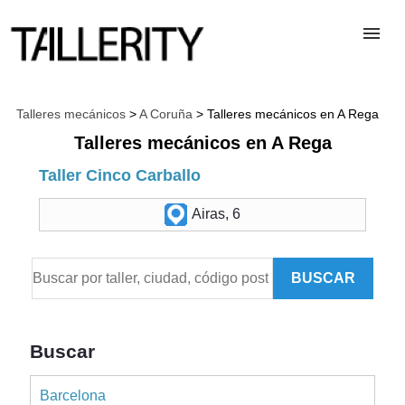
TALLERES
Talleres mecánicos
>
A Coruña
> Talleres mecánicos en A Rega
Talleres mecánicos en A Rega
DESGUACES
Taller Cinco Carballo
Airas, 6
PARA PROFESIONALES
BUSCAR
BLOG
ALTA TALLER
Buscar
Barcelona
CONTACTAR