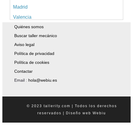
Madrid
Valencia
Quiénes somos
Alicante
Buscar taller mecánico
Sevilla
Aviso legal
Málaga
Política de privacidad
Murcia
Política de cookies
A Coruña
Contactar
Islas Baleares
Email :
hola@webiu.es
Pontevedra
Tenerife
© 2023 tallerity.com | Todos los derechos
Asturias
reservados |
Diseño web
Webiu
Granada
Tarragona