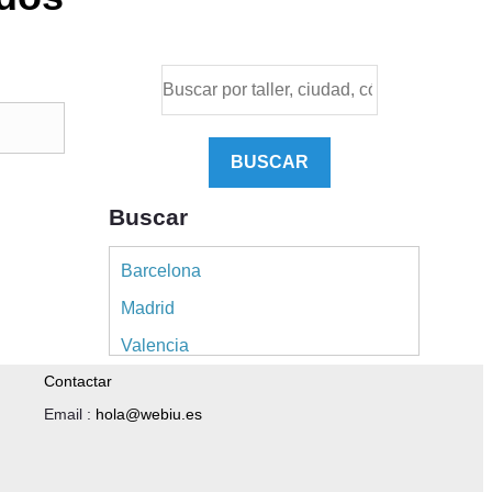
BUSCAR
Buscar
Barcelona
Madrid
Valencia
Contactar
Alicante
Email :
hola@webiu.es
Sevilla
Málaga