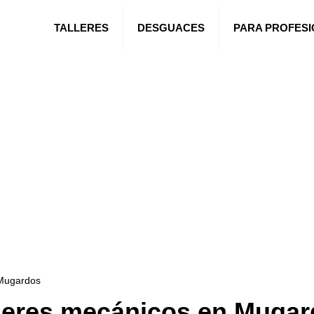
TALLERES
DESGUACES
PARA PROFES
 Mugardos
leres mecánicos en Muga