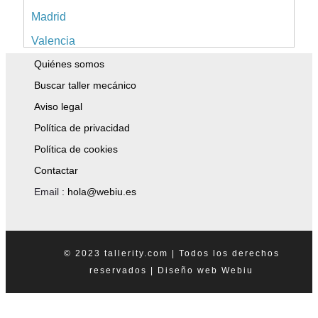
Madrid
Valencia
Quiénes somos
Alicante
Buscar taller mecánico
Sevilla
Aviso legal
Málaga
Política de privacidad
Murcia
Política de cookies
A Coruña
Contactar
Islas Baleares
Email :
hola@webiu.es
Pontevedra
Tenerife
© 2023 tallerity.com | Todos los derechos
Asturias
reservados |
Diseño web
Webiu
Granada
Tarragona