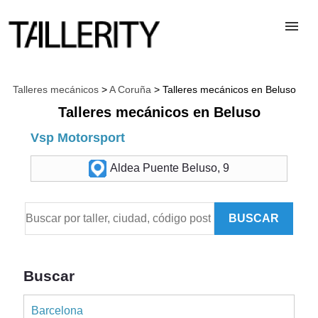
TALLERES
Talleres mecánicos
>
A Coruña
> Talleres mecánicos en Beluso
Talleres mecánicos en Beluso
DESGUACES
Vsp Motorsport
Aldea Puente Beluso, 9
PARA PROFESIONALES
BUSCAR
BLOG
ALTA TALLER
Buscar
Barcelona
CONTACTAR