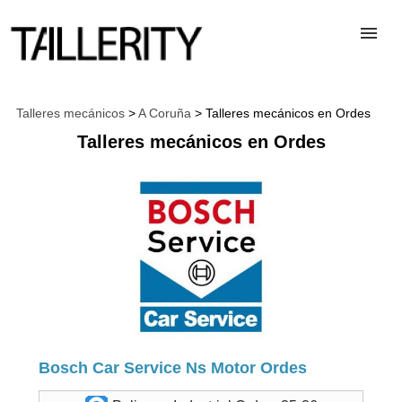
TALLERES
Talleres mecánicos
>
A Coruña
> Talleres mecánicos en Ordes
Talleres mecánicos en Ordes
DESGUACES
PARA PROFESIONALES
BLOG
ALTA TALLER
Bosch Car Service Ns Motor Ordes
CONTACTAR