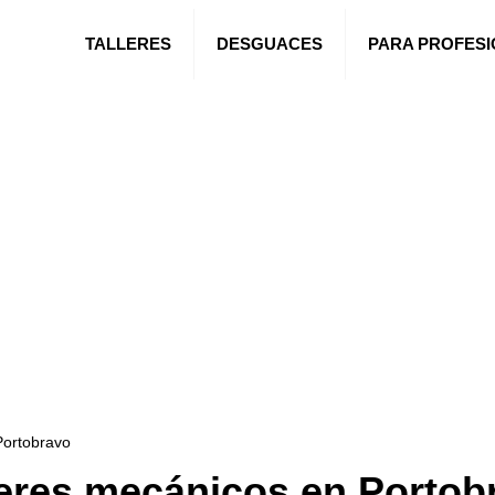
TALLERES
DESGUACES
PARA PROFES
Portobravo
leres mecánicos en Portob