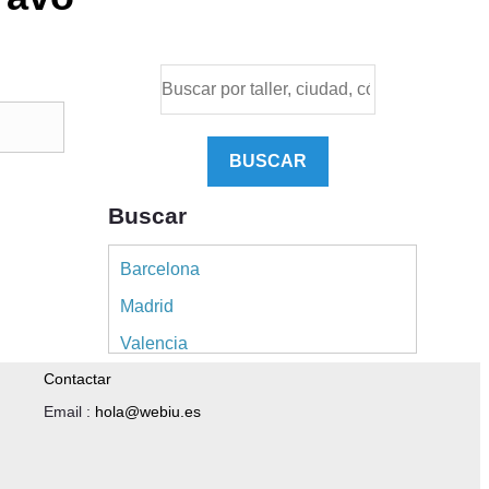
BUSCAR
Buscar
Barcelona
Madrid
Valencia
Contactar
Alicante
Email :
hola@webiu.es
Sevilla
Málaga