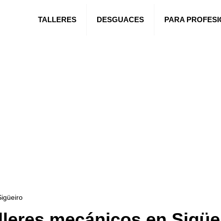
TALLERES
DESGUACES
PARA PROFES
igüeiro
lleres mecánicos en Sigüe