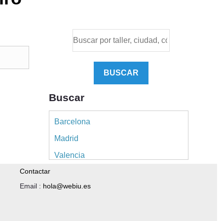
BUSCAR
Buscar
Barcelona
Madrid
Valencia
Contactar
Alicante
Email :
hola@webiu.es
Sevilla
Málaga