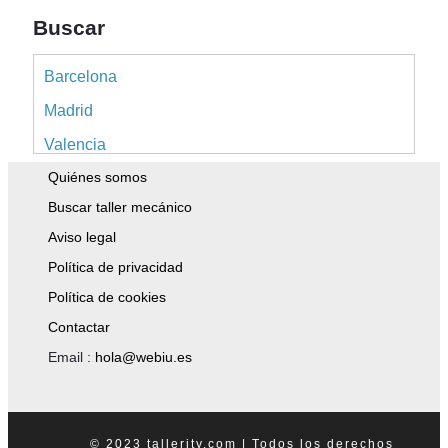
Buscar
Barcelona
Madrid
Valencia
Quiénes somos
Alicante
Buscar taller mecánico
Sevilla
Aviso legal
Málaga
Política de privacidad
Murcia
Política de cookies
A Coruña
Contactar
Islas Baleares
Email :
hola@webiu.es
Pontevedra
Tenerife
© 2023 tallerity.com | Todos los derechos