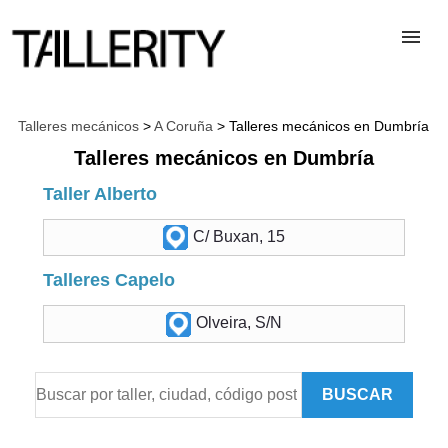
TALLERES
Talleres mecánicos
>
A Coruña
> Talleres mecánicos en Dumbría
Talleres mecánicos en Dumbría
DESGUACES
Taller Alberto
C/ Buxan, 15
PARA PROFESIONALES
Talleres Capelo
BLOG
Olveira, S/N
ALTA TALLER
BUSCAR
CONTACTAR