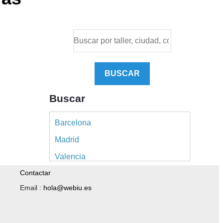
BUSCAR
Buscar
Barcelona
Madrid
Valencia
Contactar
Alicante
Email :
hola@webiu.es
Sevilla
Málaga