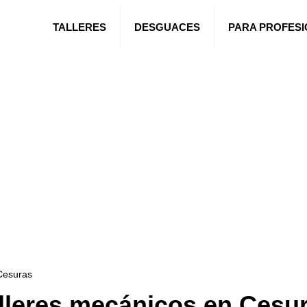
TALLERES
DESGUACES
PARA PROFES
Cesuras
lleres mecánicos en Cesu