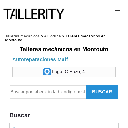
TALLERES
Talleres mecánicos
>
A Coruña
> Talleres mecánicos en
Montouto
Talleres mecánicos en Montouto
DESGUACES
Autoreparaciones Maff
PARA PROFESIONALES
Lugar O Pazo, 4
BLOG
BUSCAR
ALTA TALLER
Buscar
CONTACTAR