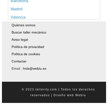
Barcelona
Madrid
Valencia
Quiénes somos
Alicante
Buscar taller mecánico
Sevilla
Aviso legal
Málaga
Política de privacidad
Murcia
Política de cookies
A Coruña
Contactar
Islas Baleares
Email :
hola@webiu.es
Pontevedra
Tenerife
© 2023 tallerity.com | Todos los derechos
Asturias
reservados |
Diseño web
Webiu
Granada
Tarragona