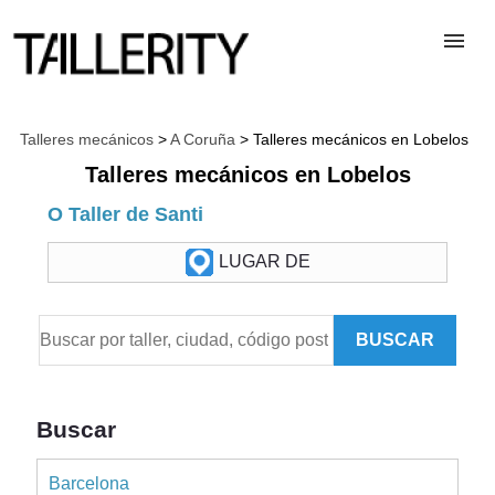
TALLERES
Talleres mecánicos
>
A Coruña
> Talleres mecánicos en Lobelos
Talleres mecánicos en Lobelos
DESGUACES
O Taller de Santi
LUGAR DE
PARA PROFESIONALES
BUSCAR
BLOG
ALTA TALLER
Buscar
Barcelona
CONTACTAR