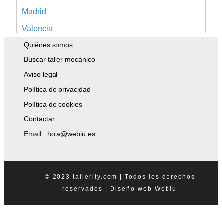
Madrid
Valencia
Quiénes somos
Alicante
Buscar taller mecánico
Sevilla
Aviso legal
Málaga
Política de privacidad
Murcia
Política de cookies
A Coruña
Contactar
Islas Baleares
Email :
hola@webiu.es
Pontevedra
Tenerife
© 2023 tallerity.com | Todos los derechos
Asturias
reservados |
Diseño web
Webiu
Granada
Tarragona