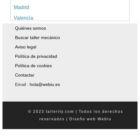
Madrid
Valencia
Quiénes somos
Alicante
Buscar taller mecánico
Sevilla
Aviso legal
Málaga
Política de privacidad
Murcia
Política de cookies
A Coruña
Contactar
Islas Baleares
Email :
hola@webiu.es
Pontevedra
Tenerife
© 2023 tallerity.com | Todos los derechos
Asturias
reservados |
Diseño web
Webiu
Granada
Tarragona