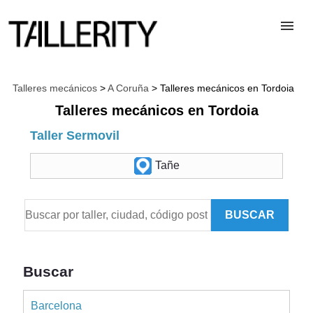
TALLERES
Talleres mecánicos
>
A Coruña
> Talleres mecánicos en Tordoia
Talleres mecánicos en Tordoia
DESGUACES
Taller Sermovil
Tañe
PARA PROFESIONALES
BUSCAR
BLOG
ALTA TALLER
Buscar
Barcelona
CONTACTAR