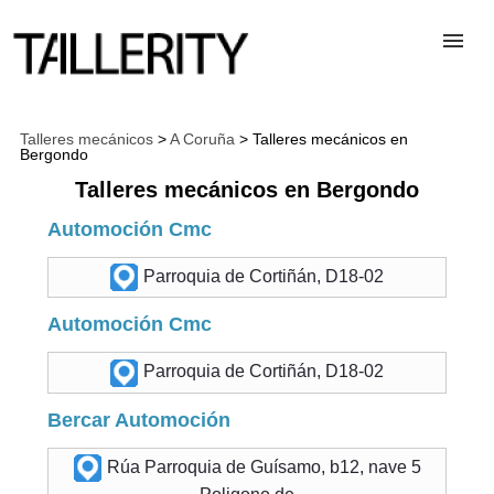
TALLERES
Talleres mecánicos
>
A Coruña
> Talleres mecánicos en
Bergondo
Talleres mecánicos en Bergondo
DESGUACES
Automoción Cmc
PARA PROFESIONALES
Parroquia de Cortiñán, D18-02
Automoción Cmc
BLOG
Parroquia de Cortiñán, D18-02
ALTA TALLER
Bercar Automoción
Rúa Parroquia de Guísamo, b12, nave 5
CONTACTAR