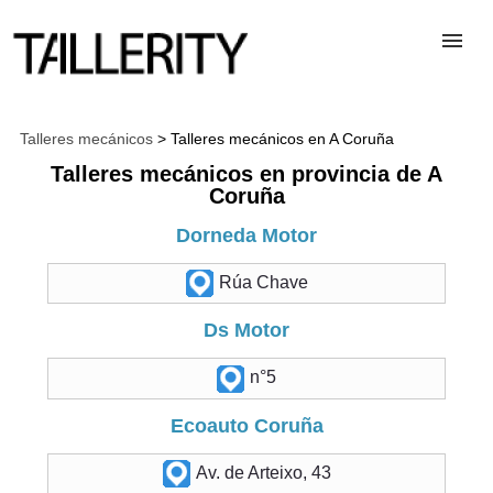
TALLERES
Talleres mecánicos
> Talleres mecánicos en A Coruña
Talleres mecánicos en provincia de A
Coruña
DESGUACES
Dorneda Motor
PARA PROFESIONALES
Rúa Chave
Ds Motor
BLOG
n°5
ALTA TALLER
Ecoauto Coruña
Av. de Arteixo, 43
CONTACTAR