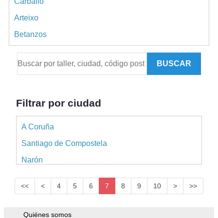
Carballo
Arteixo
Betanzos
Boiro
BUSCAR
Ribeira
Oleiros
Cambre
Filtrar por ciudad
Ordes
A Coruña
Culleredo
Santiago de Compostela
Bergondo
Narón
Cee
Ferrol
Santa Comba
<<
<
4
5
6
7
8
9
10
>
>>
Carballo
Vimianzo
Arteixo
Quiénes somos
Noia